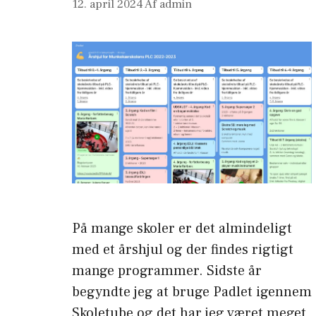
12. april 2024
Af
admin
På mange skoler er det almindeligt
med et årshjul og der findes rigtigt
mange programmer. Sidste år
begyndte jeg at bruge Padlet igennem
Skoletube og det har jeg været meget