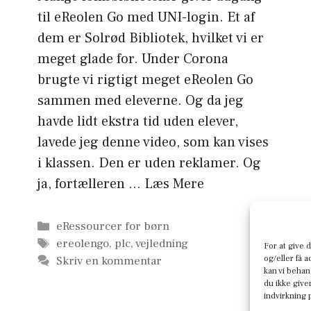
til eReolen Go med UNI-login. Et af
dem er Solrød Bibliotek, hvilket vi er
meget glade for. Under Corona
brugte vi rigtigt meget eReolen Go
sammen med eleverne. Og da jeg
havde lidt ekstra tid uden elever,
lavede jeg denne video, som kan vises
i klassen. Den er uden reklamer. Og
ja, fortælleren …
Læs Mere
Kategorier
eRessourcer for børn
Tags
ereolengo
,
plc
,
vejledning
For at give 
og/eller få 
Skriv en kommentar
kan vi behan
du ikke give
indvirkning 