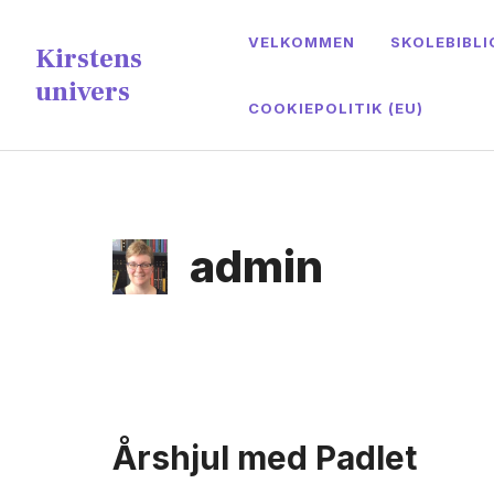
Hop
content
VELKOMMEN
SKOLEBIBLI
til
Kirstens
indhold
univers
COOKIEPOLITIK (EU)
admin
Årshjul med Padlet