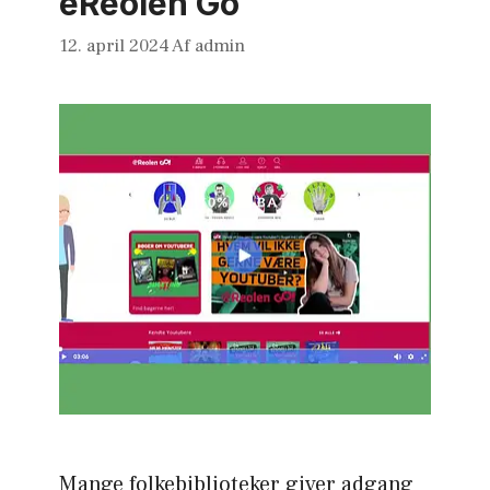
eReolen Go
12. april 2024
Af
admin
Mange folkebiblioteker giver adgang