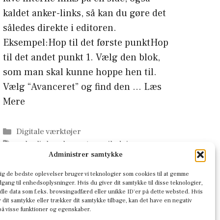
kaldet anker-links, så kan du gøre det
således direkte i editoren.
Eksempel:Hop til det første punktHop
til det andet punkt 1. Vælg den blok,
som man skal kunne hoppe hen til.
Vælg “Avanceret” og find den …
Læs
Mere
Kategorier
Digitale værktøjer
Tags
ankerlinks
,
elementor
,
vejledning
,
Administrer samtykke
webdesign
dig de bedste oplevelser bruger vi teknologier som cookies til at gemme
adgang til enhedsoplysninger. Hvis du giver dit samtykke til disse teknologier,
dle data som f.eks. browsingadfærd eller unikke ID'er på dette websted. Hvis
r dit samtykke eller trækker dit samtykke tilbage, kan det have en negativ
på visse funktioner og egenskaber.