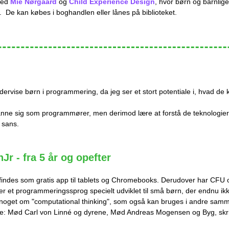
med
Mie Nørgaard
og
Child Experience Design
, hvor børn og barnlige
De kan købes i boghandlen eller lånes på biblioteket.
ervise børn i programmering, da jeg ser et stort potentiale i, hvad de
anne sig som programmører, men derimod lære at forstå de teknologier
 sans.
Jr - fra 5 år og opefter
findes som gratis app til tablets og Chromebooks. Derudover har CFU o
er et programmeringssprog specielt udviklet til små børn, der endnu 
 noget om "computational thinking", som også kan bruges i andre sam
se: Mød Carl von Linné og dyrene, Mød Andreas Mogensen og Byg, skriv