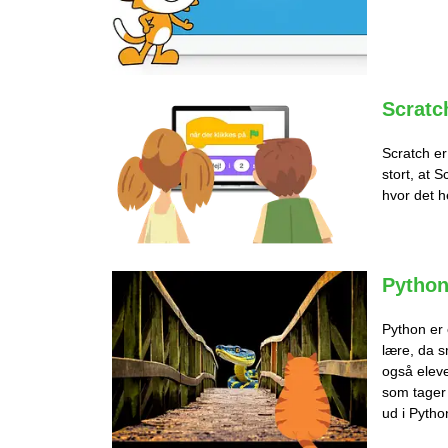
Scratc
Scratch er
stort, at 
hvor det 
Python
Python er 
lære, da sm
også eleve
som tager 
ud i Pytho