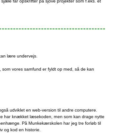
 sjæle får opskrifter på sjove projekter som f.eks. et
 kan lære undervejs.
, som vores samfund er fyldt op med, så de kan
gså udviklet en web-version til andre computere.
ikke har knækket læsekoden, men som kan drage nytte
menhænge. På Munkekærskolen har jeg tre forløb til
 og kod en historie.