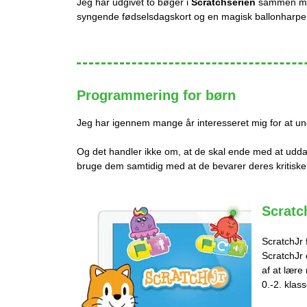
Jeg har udgivet to bøger i
Scratchserien
sammen 
syngende fødselsdagskort og en magisk ballonharpe. 
Programmering for børn
Jeg har igennem mange år interesseret mig for at und
Og det handler ikke om, at de skal ende med at udd
bruge dem samtidig med at de bevarer deres kritiske
Scratch
ScratchJr 
ScratchJr 
af at lære
0.-2. klas