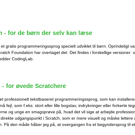
h - for de børn der selv kan læse
 et gratis programmeringssprog specielt udviklet til børn. Oprindeligt va
Scratch Foundation har overtaget det. Det findes i forskellige versioner: 
hedder CodingLab.
 - for øvede Scratchere
et professionelt tekstbaseret programmeringssprog, som kan installere
å fejl, som f.eks. stort eller lille bogstav, indrykninger eller forkerte teg
rne og unge en smagsprøve på, hvad det vil sige at arbejde profession
direkte udgangspunkt i Scratch, som er mere visuelt og måske lettere at
n. På den måde håber jeg på, at overgangen fra et begyndersprog til et 