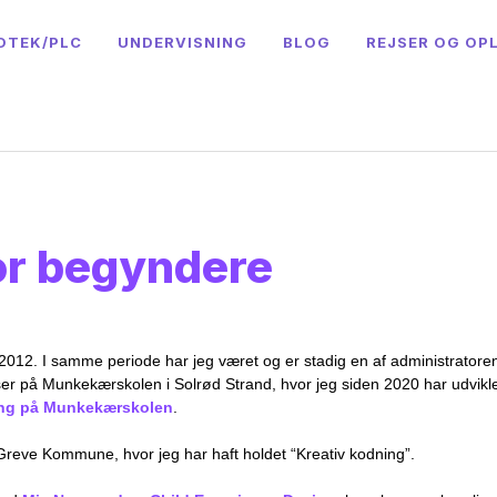
OTEK/PLC
UNDERVISNING
BLOG
REJSER OG OP
or begyndere
2012. I samme periode har jeg været og er stadig en af administratoren
ser på Munkekærskolen i Solrød Strand, hvor jeg siden 2020 har udvikle
ng på Munkekærskolen
.
Greve Kommune, hvor jeg har haft holdet “Kreativ kodning”.