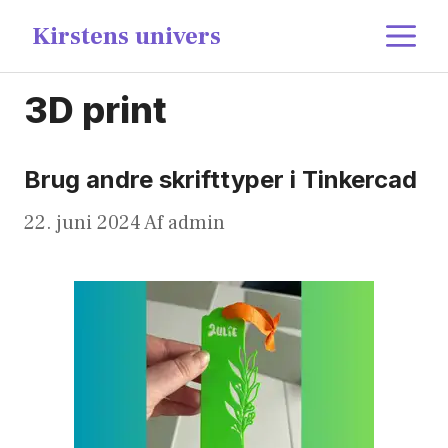
Hop
content
M
Kirstens univers
til
indhold
3D print
Brug andre skrifttyper i Tinkercad
22. juni 2024
Af
admin