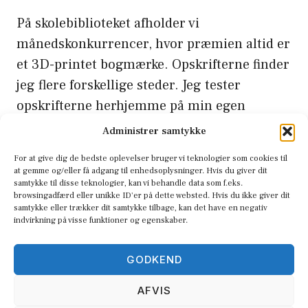
På skolebiblioteket afholder vi
månedskonkurrencer, hvor præmien altid er
et 3D-printet bogmærke. Opskrifterne finder
jeg flere forskellige steder. Jeg tester
opskrifterne herhjemme på min egen
PRUSA mk4 printer, inden jeg
Administrer samtykke
masseproducerer dem på skolens 3D-
For at give dig de bedste oplevelser bruger vi teknologier som cookies til
printere, som også er samme type. Jeg
at gemme og/eller få adgang til enhedsoplysninger. Hvis du giver dit
samtykke til disse teknologier, kan vi behandle data som f.eks.
bruger dem også selv og til gaver. Jo mere
browsingadfærd eller unikke ID'er på dette websted. Hvis du ikke giver dit
jeg øver mig, jo bedre …
Læs Mere
samtykke eller trækker dit samtykke tilbage, kan det have en negativ
indvirkning på visse funktioner og egenskaber.
Kategorier
3D print
GODKEND
Tags
bogmærker
,
plc
AFVIS