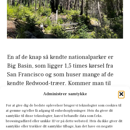
En af de knap så kendte nationalparker er
Big Basin, som ligger 1,5 times kørsel fra
San Francisco og som huser mange af de
kendte Redwood-træer. Kommer man til
Californien, bør man opleve disse træer, det
Administrer samtykke
giver verdenen et nyt perspektiv. Tilbage i
For at give dig de bedste oplevelser bruger vi teknologier som cookies til
2020 blev den hårdt ramt af en række
at gemme og/eller få adgang til enhedsoplysninger. Hvis du giver dit
samtykke til disse teknologier, kan vi behandle data som f.eks.
skovbrande, som desværre er meget …
Læs
browsingadfærd eller unikke ID'er på dette websted. Hvis du ikke giver dit
Mere
samtykke eller trækker dit samtykke tilbage, kan det have en negativ