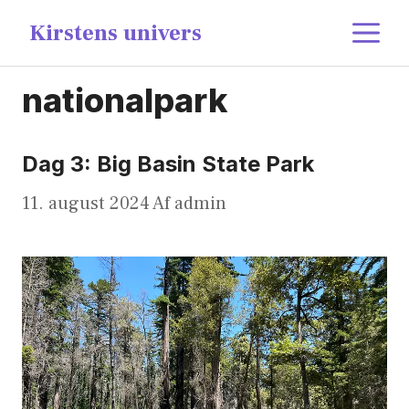
Hop
content
M
Kirstens univers
til
indhold
nationalpark
Dag 3: Big Basin State Park
11. august 2024
Af
admin