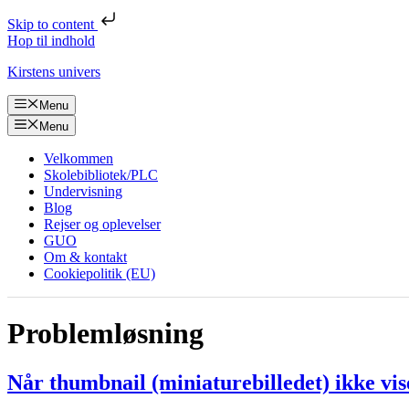
Skip to content
Hop til indhold
Kirstens univers
Menu
Menu
Velkommen
Skolebibliotek/PLC
Undervisning
Blog
Rejser og oplevelser
GUO
Om & kontakt
Cookiepolitik (EU)
Problemløsning
Når thumbnail (miniaturebilledet) ikke vis