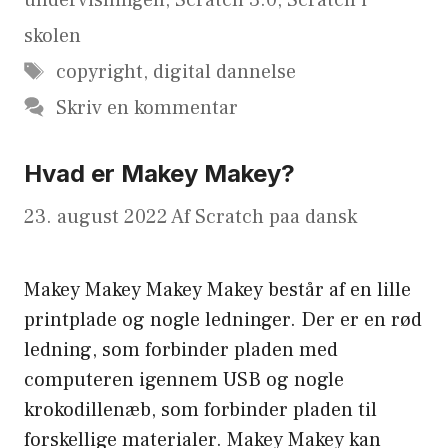
undervisningen
,
Scratch 3.0
,
Scratch i
skolen
Tags
copyright
,
digital dannelse
Skriv en kommentar
Hvad er Makey Makey?
23. august 2022
Af
Scratch paa dansk
Makey Makey Makey Makey består af en lille
printplade og nogle ledninger. Der er en rød
ledning, som forbinder pladen med
computeren igennem USB og nogle
krokodillenæb, som forbinder pladen til
forskellige materialer. Makey Makey kan