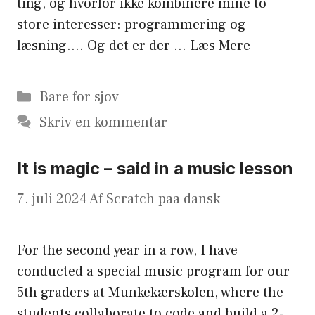
ting, og hvorfor ikke kombinere mine to
store interesser: programmering og
læsning…. Og det er der …
Læs Mere
Kategorier
Bare for sjov
Skriv en kommentar
It is magic – said in a music lesson
7. juli 2024
Af
Scratch paa dansk
For the second year in a row, I have
conducted a special music program for our
5th graders at Munkekærskolen, where the
students collaborate to code and build a 2-