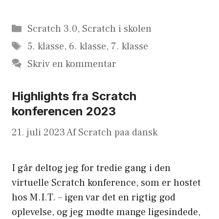
Kategorier
Scratch 3.0
,
Scratch i skolen
Tags
5. klasse
,
6. klasse
,
7. klasse
Skriv en kommentar
Highlights fra Scratch
konferencen 2023
21. juli 2023
Af
Scratch paa dansk
I går deltog jeg for tredie gang i den
virtuelle Scratch konference, som er hostet
hos M.I.T. – igen var det en rigtig god
oplevelse, og jeg mødte mange ligesindede,