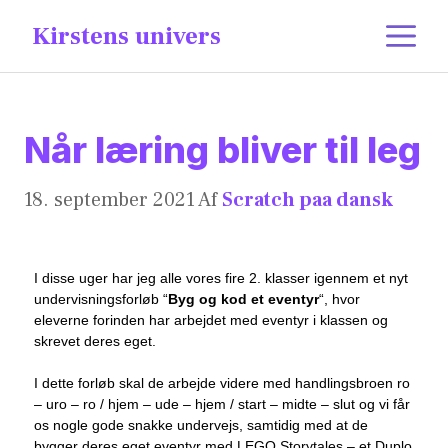
content
Kirstens univers
Når læring bliver til leg
18. september 2021
Af
Scratch paa dansk
I disse uger har jeg alle vores fire 2. klasser igennem et nyt
undervisningsforløb “
Byg og kod et eventyr
“, hvor
eleverne forinden har arbejdet med eventyr i klassen og
skrevet deres eget.
I dette forløb skal de arbejde videre med handlingsbroen ro
– uro – ro / hjem – ude – hjem / start – midte – slut og vi får
os nogle gode snakke undervejs, samtidig med at de
bygger deres eget eventyr med LEGO Storytales – et Duplo