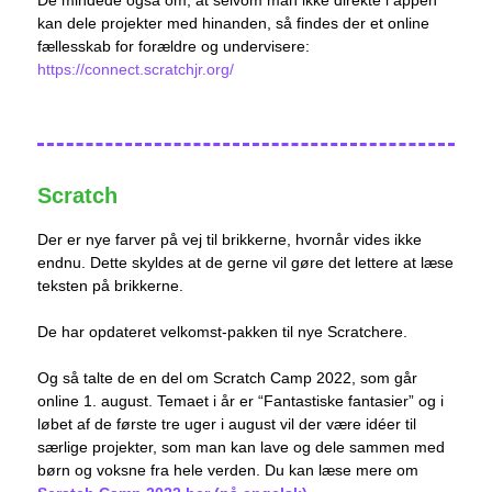
De mindede også om, at selvom man ikke direkte i appen
kan dele projekter med hinanden, så findes der et online
fællesskab for forældre og undervisere:
https://connect.scratchjr.org/
Scratch
Der er nye farver på vej til brikkerne, hvornår vides ikke
endnu. Dette skyldes at de gerne vil gøre det lettere at læse
teksten på brikkerne.
De har opdateret velkomst-pakken til nye Scratchere.
Og så talte de en del om Scratch Camp 2022, som går
online 1. august. Temaet i år er “Fantastiske fantasier” og i
løbet af de første tre uger i august vil der være idéer til
særlige projekter, som man kan lave og dele sammen med
børn og voksne fra hele verden. Du kan læse mere om